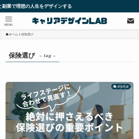
業で理想の人生をデザインする
MENU
ホーム
保険選び
保険選び
– tag –
資産形成