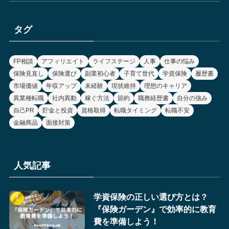
タグ
FP相談
アフィリエイト
ライフステージ
人事
仕事の悩み
保険見直し
保険選び
副業初心者
子育て世代
学資保険
履歴書
市場価値
年収アップ
未経験
現状維持
理想のキャリア
異業種転職
社内異動
稼ぐ方法
節約
職務経歴書
自分の強み
自己PR
貯金と投資
資格取得
転職タイミング
転職不安
金融商品
面接対策
人気記事
学資保険の正しい選び方とは？
『保険ガーデン』で効率的に教育
費を準備しよう！