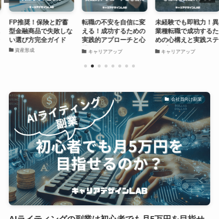
FP推奨！保険と貯蓄
転職の不安を自信に変
未経験でも即戦力！異
型金融商品で失敗しな
える！成功するための
業種転職で成功するた
い選び方完全ガイド
実践的アプローチと心
めの心構えと実践ステ
構え
ップ
資産形成
キャリアアップ
キャリアアップ
会社員向け副業