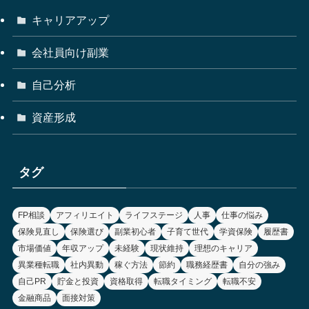
キャリアアップ
会社員向け副業
自己分析
資産形成
タグ
FP相談
アフィリエイト
ライフステージ
人事
仕事の悩み
保険見直し
保険選び
副業初心者
子育て世代
学資保険
履歴書
市場価値
年収アップ
未経験
現状維持
理想のキャリア
異業種転職
社内異動
稼ぐ方法
節約
職務経歴書
自分の強み
自己PR
貯金と投資
資格取得
転職タイミング
転職不安
金融商品
面接対策